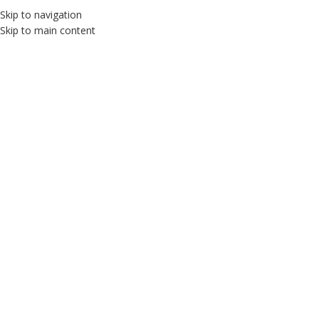
Skip to navigation
Skip to main content
MENÜ
Büyütmek için tıklayın
Ürünlere geri dön
MET FİGÜRLÜ FİŞLİ GECE LAMBASI
Fiyatları görmek için giriş yapın