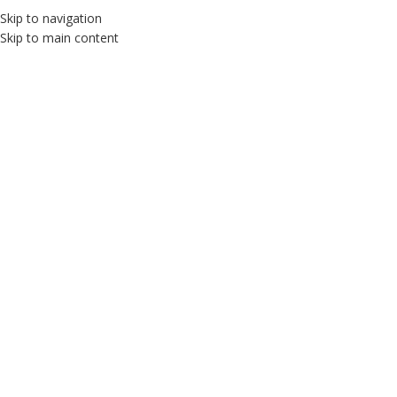
Bize Ulaşın: 0535 713 62 44
Skip to navigation
Skip to main content
BLOG
HAKKIMIZDA
İLETIŞIM
Kategori seç
Aramak
MENÜ